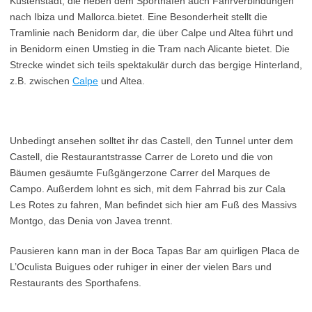
Küstenstadt, die neben dem Sporthafen auch Fährverbindungen
nach Ibiza und Mallorca.bietet. Eine Besonderheit stellt die
Tramlinie nach Benidorm dar, die über Calpe und Altea führt und
in Benidorm einen Umstieg in die Tram nach Alicante bietet. Die
Strecke windet sich teils spektakulär durch das bergige Hinterland,
z.B. zwischen
Calpe
und Altea.
Unbedingt ansehen solltet ihr das Castell, den Tunnel unter dem
Castell, die Restaurantstrasse Carrer de Loreto und die von
Bäumen gesäumte Fußgängerzone Carrer del Marques de
Campo. Außerdem lohnt es sich, mit dem Fahrrad bis zur Cala
Les Rotes zu fahren, Man befindet sich hier am Fuß des Massivs
Montgo, das Denia von Javea trennt.
Pausieren kann man in der Boca Tapas Bar am quirligen Placa de
L’Oculista Buigues oder ruhiger in einer der vielen Bars und
Restaurants des Sporthafens.