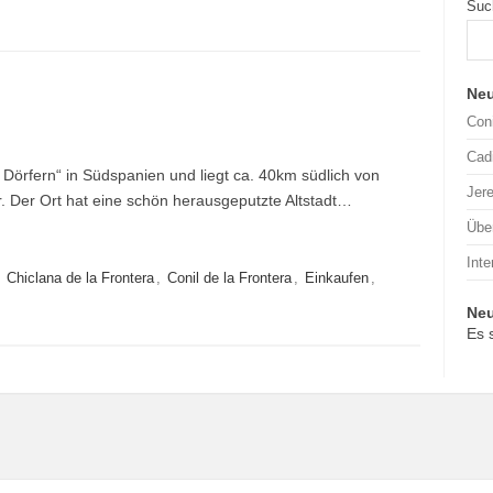
Suc
Neu
Coni
Cad
 Dörfern“ in Südspanien und liegt ca. 40km südlich von
Jere
 Der Ort hat eine schön herausgeputzte Altstadt…
Übe
Int
,
Chiclana de la Frontera
,
Conil de la Frontera
,
Einkaufen
,
Ne
Es 