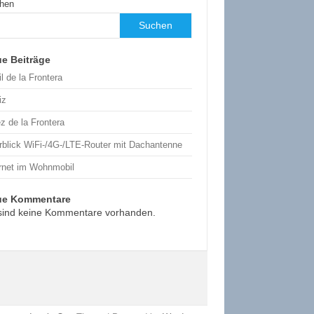
hen
Suchen
e Beiträge
l de la Frontera
iz
z de la Frontera
rblick WiFi-/4G-/LTE-Router mit Dachantenne
ernet im Wohnmobil
ue Kommentare
sind keine Kommentare vorhanden.