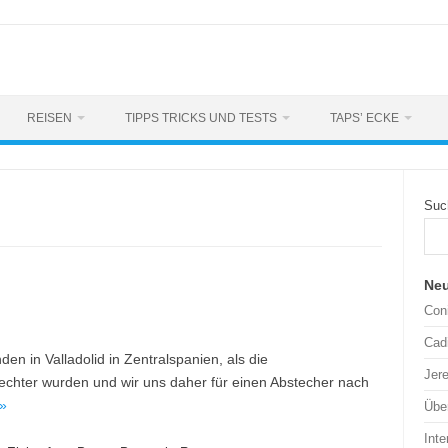
REISEN
TIPPS TRICKS UND TESTS
TAPS’ ECKE
Suc
Neu
Coni
Cad
den in Valladolid in Zentralspanien, als die
Jere
echter wurden und wir uns daher für einen Abstecher nach
»
Übe
Int