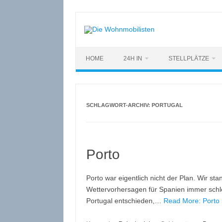
Zum
Inhalt
springen
HOME
24H IN
STELLPLÄTZE
SCHLAGWORT-ARCHIV:
PORTUGAL
Porto
Porto war eigentlich nicht der Plan. Wir stan
Wettervorhersagen für Spanien immer schl
Portugal entschieden,…
Read More: Porto 