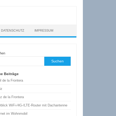
DATENSCHUTZ
IMPRESSUM
hen
Suchen
e Beiträge
l de la Frontera
iz
z de la Frontera
rblick WiFi-/4G-/LTE-Router mit Dachantenne
ernet im Wohnmobil