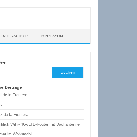
DATENSCHUTZ
IMPRESSUM
hen
Suchen
e Beiträge
l de la Frontera
iz
z de la Frontera
rblick WiFi-/4G-/LTE-Router mit Dachantenne
ernet im Wohnmobil