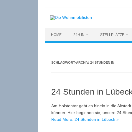
Zum
Inhalt
springen
HOME
24H IN
STELLPLÄTZE
SCHLAGWORT-ARCHIV:
24 STUNDEN IN
24 Stunden in Lübec
Am Holstentor geht es hinein in die Altstad
können. Hier beginnen sie, unsere 24 Stun
Read More: 24 Stunden in Lübeck »