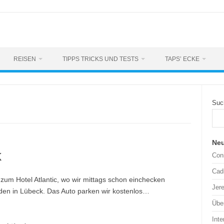
REISEN
TIPPS TRICKS UND TESTS
TAPS’ ECKE
Suc
Neu
k
Coni
Cad
t zum Hotel Atlantic, wo wir mittags schon einchecken
Jere
den in Lübeck. Das Auto parken wir kostenlos…
Übe
Int